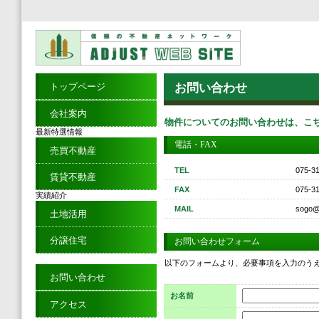
トップページ
お問い合わせ
会社案内
物件についてのお問い合わせは、こ
最新特選情報
電話・FAX
売買不動産
TEL
075-3
賃貸不動産
FAX
075-3
実績紹介
MAIL
sogo@a
土地活用
分譲住宅
お問い合わせフォーム
以下のフォームより、必要事項を入力のう
お問い合わせ
お名前
アクセス